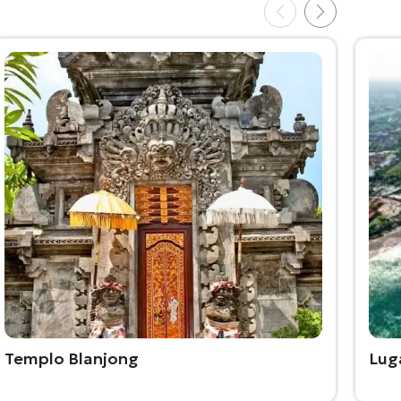
Templo Blanjong
Luga