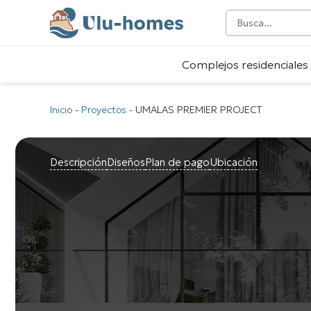
Complejos residenciales
Inicio
-
Proyectos
-
UMALAS PREMIER PROJECT
Descripción
Diseños
Plan de pago
Ubicación