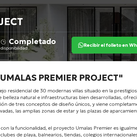
JECT
Completado
Recibir el folleto en 
disponibilidad
: "UMALAS PREMIER PROJECT"
jo residencial de 30 modernas villas situado en la prestigio
e belleza natural e infraestructuras bien desarrolladas, ofr
ección de tres conceptos de diseño únicos, y viene complet
 privadas, las amplias zonas de estar y las plazas de aparcamie
n la funcionalidad, el proyecto Umalas Premier es igualmen
as, clubes de playa, balnearios, tiendas, colegios internacion