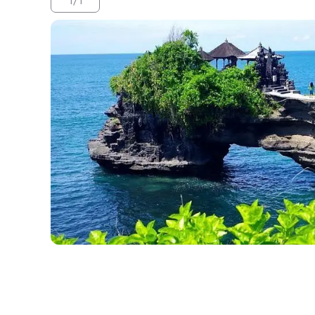
1
/
1