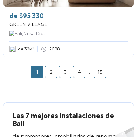
de
$
95 330
GREEN VILLAGE
Bali,Nusa Dua
de 32м²
2028
1
2
3
4
…
15
Las 7 mejores instalaciones de
Bali
de promotores inmobiliarios de renombre