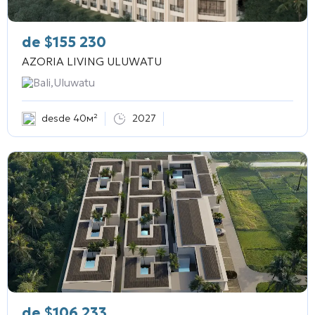
de
$
155 230
AZORIA LIVING ULUWATU
Bali,Uluwatu
desde 40м²
2027
de
$
106 233