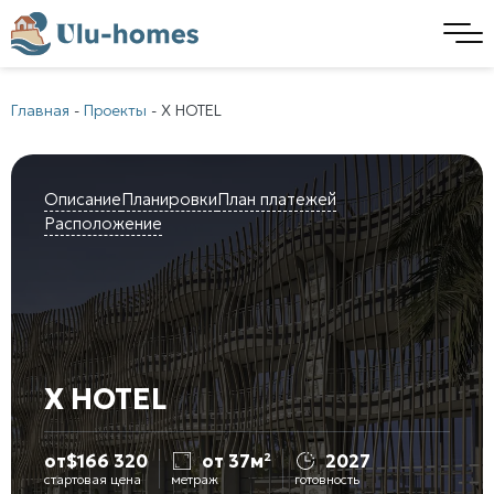
Главная
-
Проекты
-
X HOTEL
Описание
Планировки
План платежей
Расположение
X HOTEL
от
$
166 320
от 37м²
2027
стартовая цена
метраж
готовность