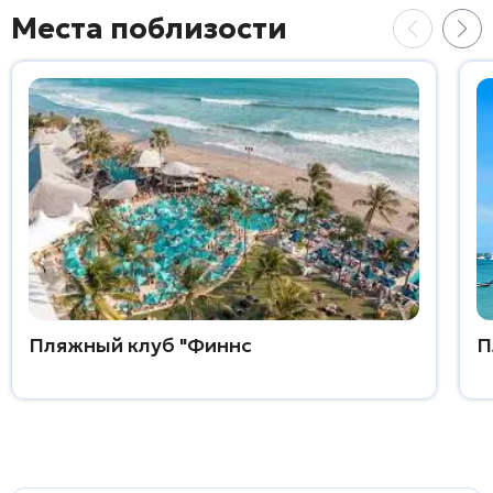
Места поблизости
Пляжный клуб "Финнс
П