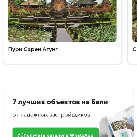
Пури Сарен Агунг
С
7 лучших объектов на Бали
от надежных застройщиков
Получить каталог в WhatsApp