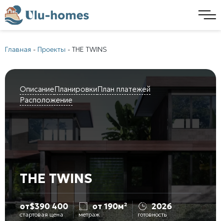
Главная
-
Проекты
-
THE TWINS
Описание
Планировки
План платежей
Расположение
THE TWINS
от
$
390 400
от 190м²
2026
стартовая цена
метраж
готовность