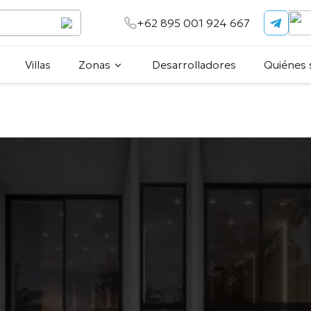
+62 895 001 924 667
Villas
Zonas
Desarrolladores
Quiénes