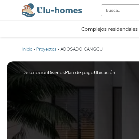
Complejos residenciales
Inicio
-
Proyectos
-
ADOSADO CANGGU
Descripción
Diseños
Plan de pago
Ubicación