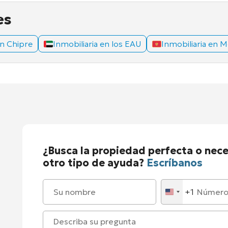
es
en Chipre
Inmobiliaria en los EAU
Inmobiliaria en 
¿Busca la propiedad perfecta o nece
otro tipo de ayuda?
Escríbanos
+1
United
States
+1