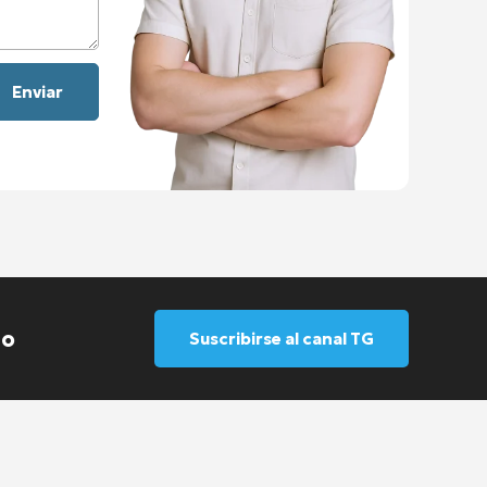
io
Suscribirse al canal TG