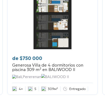
de
$
750 000
Generosa Villa de 4 dormitorios con
piscina 309 m² en
BALIWOOD II
Bali,Pererenan
BALIWOOD II
4+
5
309м²
Entregado