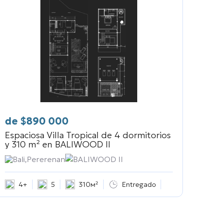
de
$
890 000
Espaciosa Villa Tropical de 4 dormitorios
y 310 m² en
BALIWOOD II
Bali,Pererenan
BALIWOOD II
4+
5
310м²
Entregado