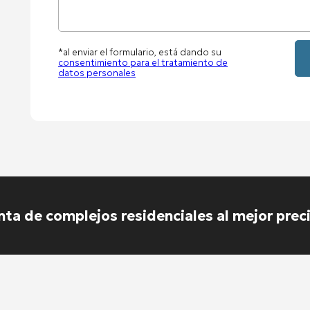
*al enviar el formulario, está dando su
consentimiento para el tratamiento de
datos personales
nta de complejos residenciales al mejor prec