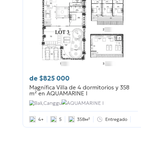
de
$
825 000
Magnífica Villa de 4 dormitorios y 358
m² en
AQUAMARINE I
Bali,Canggu
AQUAMARINE I
4+
5
358м²
Entregado