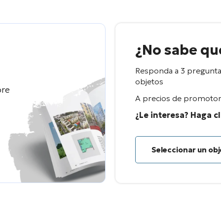
¿No sabe qué
Responda a 3 preguntas
objetos
bre
A precios de promotor 
¿Le interesa? Haga cl
Seleccionar un ob