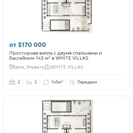
от
$
170 000
Просторная вилла с двумя спальнями и
бассейном 145 м² в
WHITE VILLAS
Бали, Улувату
WHITE VILLAS
2
2
145м²
Передано