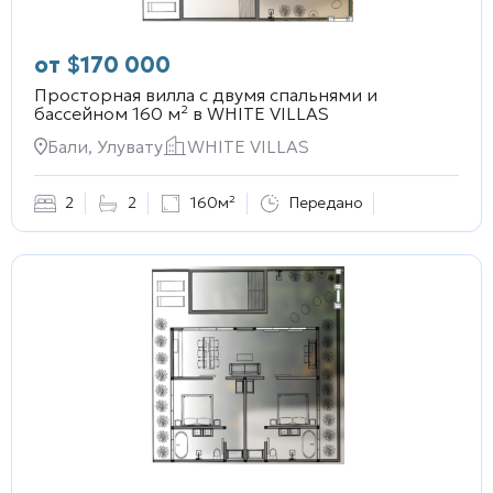
от
$
170 000
Просторная вилла с двумя спальнями и
бассейном 160 м² в
WHITE VILLAS
Бали, Улувату
WHITE VILLAS
2
2
160м²
Передано