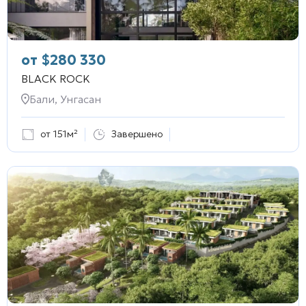
от
$
280 330
BLACK ROCK
Бали, Унгасан
от 151м²
Завершено