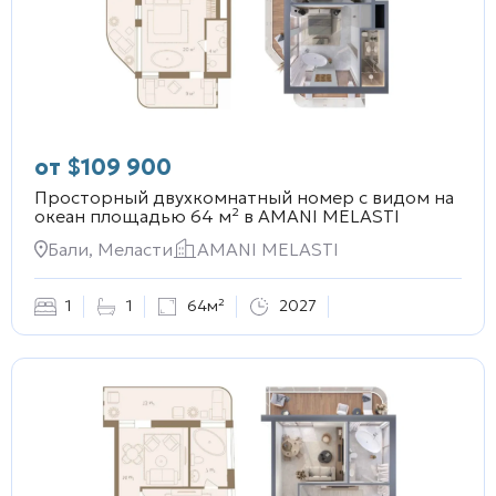
от
$
109 900
Просторный двухкомнатный номер с видом на
океан площадью 64 м² в
AMANI MELASTI
Бали, Меласти
AMANI MELASTI
1
1
64м²
2027