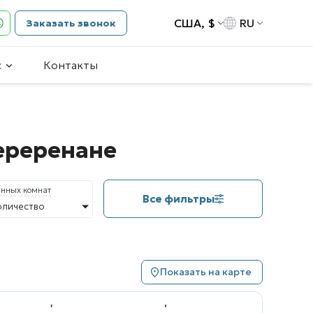
США, $
RU
Заказать звонок
с
Контакты
Переренане
анных комнат
Все фильтры
оличество
Показать на карте