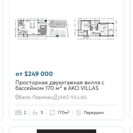
от
$
249 000
Просторная двухэтажная вилла с
бассейном 170 м² в
AKO VILLAS
Бали, Перенан
AKO VILLAS
2
3
170м²
Передано