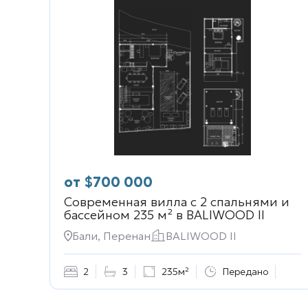
от
$
700 000
Современная вилла с 2 спальнями и
бассейном 235 м² в
BALIWOOD II
Бали, Перенан
BALIWOOD II
2
3
235м²
Передано