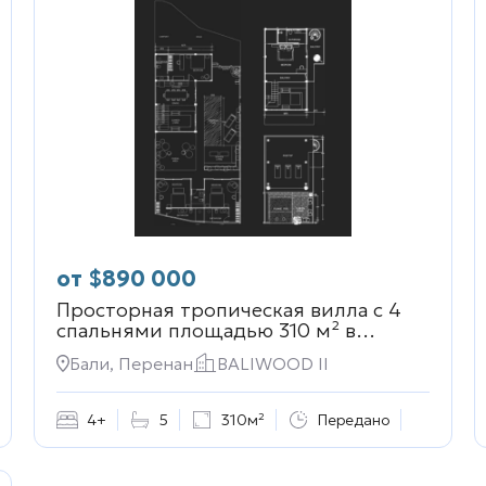
от
$
890 000
Просторная тропическая вилла с 4
спальнями площадью 310 м² в
BALIWOOD II
Бали, Перенан
BALIWOOD II
4+
5
310м²
Передано