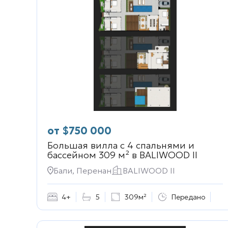
от
$
750 000
Большая вилла с 4 спальнями и
бассейном 309 м² в
BALIWOOD II
Бали, Перенан
BALIWOOD II
4+
5
309м²
Передано