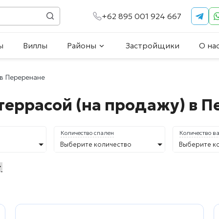
+62 895 001 924 667
ы
Виллы
Районы
Застройщики
О на
 в Переренане
террасой (на продажу) в 
Количество спален
Количество в
Выберите количество
Выберите к