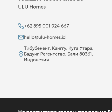
ULU Homes
+62 895 001 924 667
hello@ulu-homes.id
Тибубененг, Канггу, Кута Утара,
Бадунг Регентство, Бали 80361,
Индонезия
Не пропустите старты продаж на Б