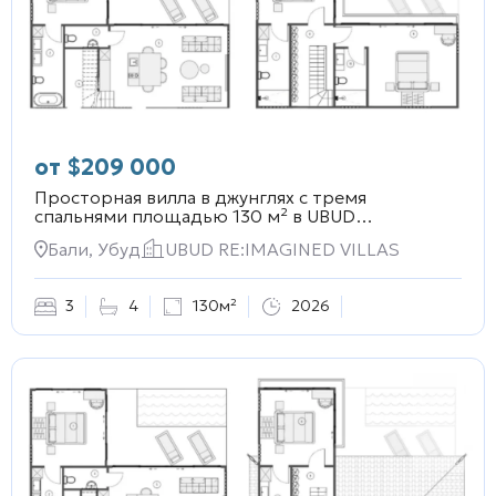
от
$
209 000
Просторная вилла в джунглях с тремя
спальнями площадью 130 м² в
UBUD
RE:IMAGINED VILLAS
Бали, Убуд
UBUD RE:IMAGINED VILLAS
3
4
130м²
2026