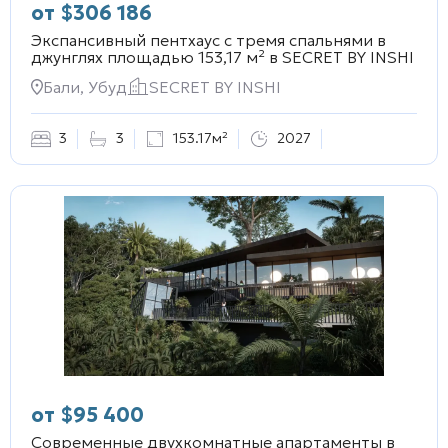
от
$
306 186
Экспансивный пентхаус с тремя спальнями в
джунглях площадью 153,17 м² в
SECRET BY INSHI
Бали, Убуд
SECRET BY INSHI
3
3
153.17м²
2027
от
$
95 400
Современные двухкомнатные апартаменты в