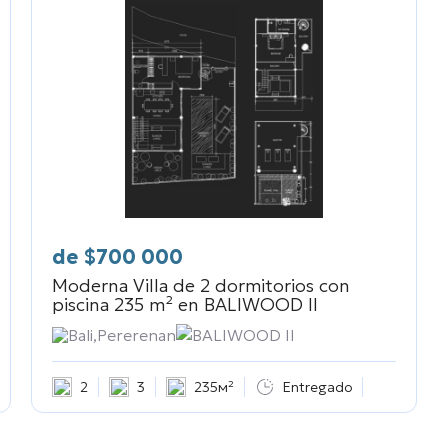
de
$
700 000
Moderna Villa de 2 dormitorios con
piscina 235 m² en
BALIWOOD II
Bali,Pererenan
BALIWOOD II
2
3
235м²
Entregado