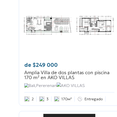
de
$
249 000
Amplia Villa de dos plantas con piscina
170 m² en
AKO VILLAS
Bali,Pererenan
AKO VILLAS
2
3
170м²
Entregado