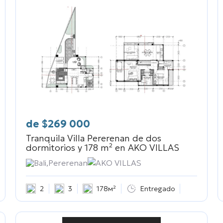
de
$
269 000
Tranquila Villa Pererenan de dos
dormitorios y 178 m² en
AKO VILLAS
Bali,Pererenan
AKO VILLAS
2
3
178м²
Entregado