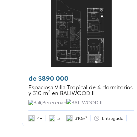
de
$
890 000
Espaciosa Villa Tropical de 4 dormitorios
y 310 m² en
BALIWOOD II
Bali,Pererenan
BALIWOOD II
4+
5
310м²
Entregado