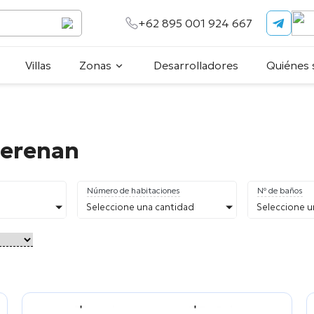
+62 895 001 924 667
Villas
Zonas
Desarrolladores
Quiénes
rerenan
Número de habitaciones
Nº de baños
Seleccione una cantidad
Seleccione u