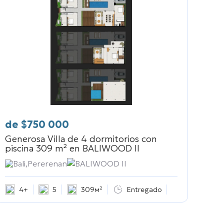
de
$
750 000
Generosa Villa de 4 dormitorios con
piscina 309 m² en
BALIWOOD II
Bali,Pererenan
BALIWOOD II
4+
5
309м²
Entregado