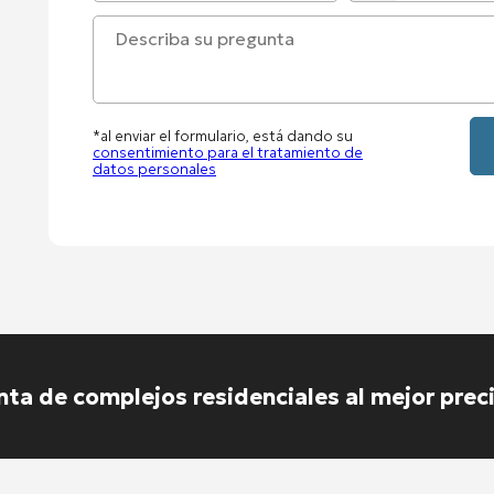
States
+1
*al enviar el formulario, está dando su
consentimiento para el tratamiento de
datos personales
nta de complejos residenciales al mejor prec