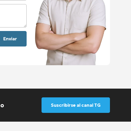
io
Suscribirse al canal TG